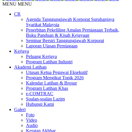
MENU
MENU
CR
Agenda Tanggungjawab Korporat Suruhanjaya
Syarikat Malaysia
Penerbitan Pekeliling Amalan Perniagaan Terbaik,
Buku Panduan & Kisah Kejayaan
Seminar Bersiri Tanggungjawab Korporat
Laporan Ulasan Perniagaan
Kerjaya
Peluang Kerjaya
Program Latihan Industri
Akademi Latihan
Utusan Ketua Pegawai Eksekutif
Program Mengikut Topik 2026
Kalendar Latihan & Brosur
Program Latihan Khas
e-COMTRAC
Soalan-soalan Lazim
Hubungi Kami
Galeri
Foto
Video
Audio
Keratan Akhbar