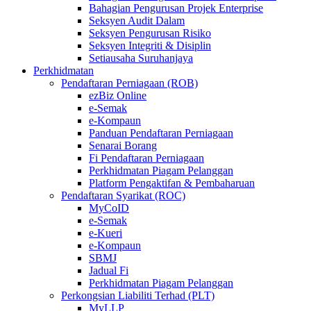
Bahagian Pengurusan Projek Enterprise
Seksyen Audit Dalam
Seksyen Pengurusan Risiko
Seksyen Integriti & Disiplin
Setiausaha Suruhanjaya
Perkhidmatan
Pendaftaran Perniagaan (ROB)
ezBiz Online
e-Semak
e-Kompaun
Panduan Pendaftaran Perniagaan
Senarai Borang
Fi Pendaftaran Perniagaan
Perkhidmatan Piagam Pelanggan
Platform Pengaktifan & Pembaharuan
Pendaftaran Syarikat (ROC)
MyCoID
e-Semak
e-Kueri
e-Kompaun
SBMJ
Jadual Fi
Perkhidmatan Piagam Pelanggan
Perkongsian Liabiliti Terhad (PLT)
MyLLP