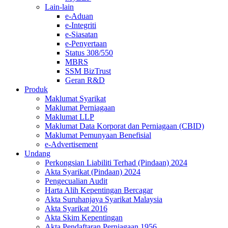
Lain-lain
e-Aduan
e-Integriti
e-Siasatan
e-Penyertaan
Status 308/550
MBRS
SSM BizTrust
Geran R&D
Produk
Maklumat Syarikat
Maklumat Perniagaan
Maklumat LLP
Maklumat Data Korporat dan Perniagaan (CBID)
Maklumat Pemunyaan Benefisial
e-Advertisement
Undang
Perkongsian Liabiliti Terhad (Pindaan) 2024​​​​​​​​​​​​​
Akta Syarikat (Pindaan) 2024​​​​​​​​​​​​
Pengecualian Audit
Harta Alih Kepentingan Bercagar
Akta Suruhanjaya Syarikat Malaysia
Akta Syarikat 2016
Akta Skim Kepentingan
Akta Pendaftaran Perniagaan 1956