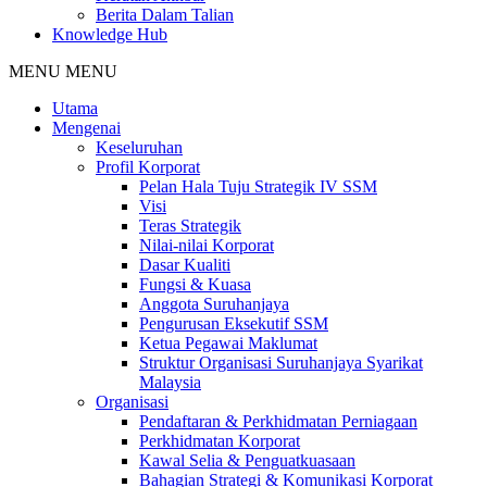
Berita Dalam Talian
Knowledge Hub
MENU
MENU
Utama
Mengenai
Keseluruhan
Profil Korporat
Pelan Hala Tuju Strategik IV SSM
Visi
Teras Strategik
Nilai-nilai Korporat
Dasar Kualiti
Fungsi & Kuasa
Anggota Suruhanjaya
Pengurusan Eksekutif SSM
Ketua Pegawai Maklumat
Struktur Organisasi Suruhanjaya Syarikat
Malaysia
Organisasi
Pendaftaran & Perkhidmatan Perniagaan
Perkhidmatan Korporat
Kawal Selia & Penguatkuasaan
Bahagian Strategi & Komunikasi Korporat