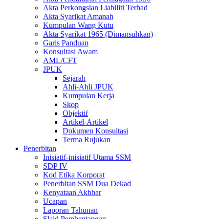
Akta Perkongsian Liabiliti Terhad
Akta Syarikat Amanah
Kumpulan Wang Kutu
Akta Syarikat 1965 (Dimansuhkan)
Garis Panduan
Konsultasi Awam
AML/CFT
JPUK
Sejarah
Ahli-Ahli JPUK
Kumpulan Kerja
Skop
Objektif
Artikel-Artikel
Dokumen Konsultasi
Terma Rujukan
Penerbitan
Inisiatif-inisiatif Utama SSM
SDP IV
Kod Etika Korporat
Penerbitan SSM Dua Dekad
Kenyataan Akhbar
Ucapan
Laporan Tahunan
Slaid Pembentangan